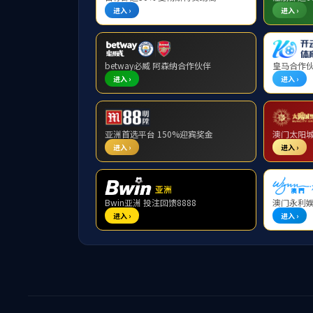
人力资源
员工风采
HUMAN RESOURCES
伟德国
招聘岗位
最美瞬
员工风采
伟德
培训学习
【绘
一面锦
【一