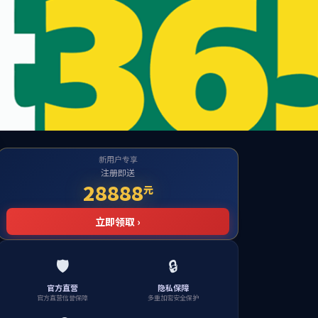
网站首页
加入收藏
设为主页
页
集团概况
新闻公告
块
党团建设
安保风采